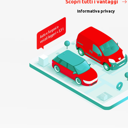
Scopri tutti i vantaggi
Informativa privacy
Eventi
Customer Experience
Day 2023
Entusiasmo, interesse e spirito di
iniziativa sono solo alcune delle
parole che ci vengono in…
Scopri di più