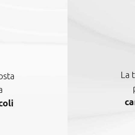
Eventi
05 Ott 2023
Vi
Customer Experience
C
Day
D
Il 5 ottobre 2023 è uno dei giorni più
Lo 
importanti dell’anno per la nostra
il
azienda…
ad 
Scopri di più
Gu
La 
osta
a
ca
coli