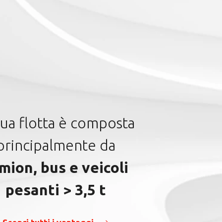
deo
ustomer Experience
ay
scorso 5 ottobre, ha avuto luogo
 Customer Experience Day, insieme
altri 35…
arda ora il video
tua flotta è composta
principalmente da
mion, bus e veicoli
pesanti > 3,5 t