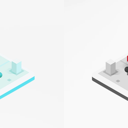
‹
1
2