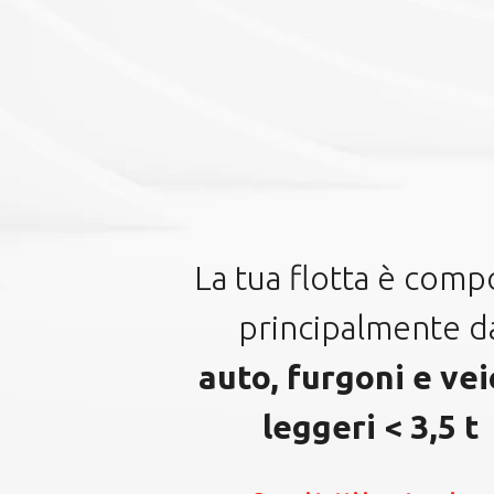
Eventi
User Session 2023
Quanto è importante conoscere
davvero i propri clienti? Per noi è
FONDAMENTALE! Il 26 ottobre…
Scopri di più
La tua flotta è comp
principalmente d
auto, furgoni e vei
leggeri < 3,5 t