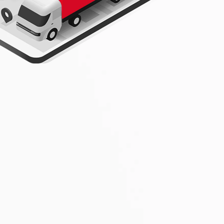
 che
impegno