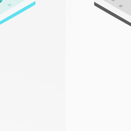
 hai trovato quello
cercavi?
o consulente ti contatterà al più presto
gratis
e
senza 
 o Cognome
Email
Partita IVA