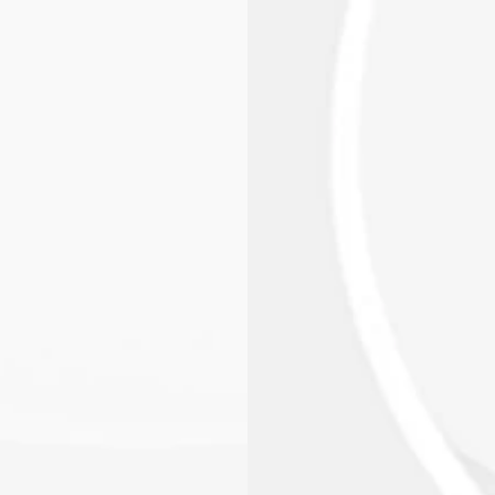
Rete stazioni
App mobile
Sostenibilità
Blog
ed Mobility Italia e
 Edenred Mobility Italia: le carte carburante per il
aziendale e i servizi di mobilità sostenibile.