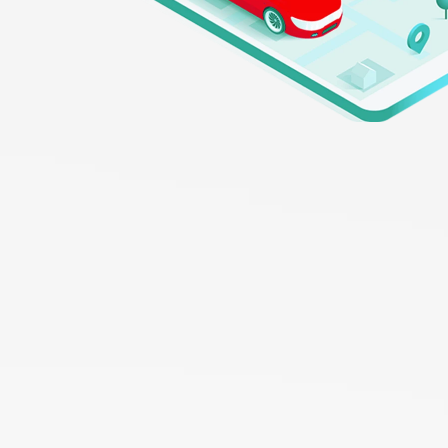
Non
Un nostr
Nome Azienda
Cellulare