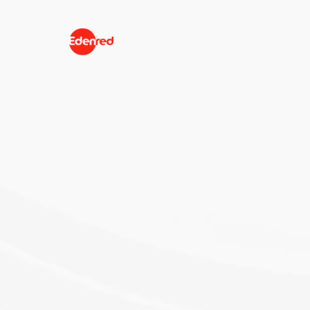
Chi siamo
Prodotti
Home
/
FAQ
FAQ su Edenr
Carburante
In questa sezione trovi le risposte su
rifornimento e la ricarica della flotta 