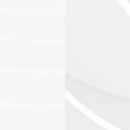
 la Carta UTA e+?
Carta UTA e+?
 in materia di spese carburante?