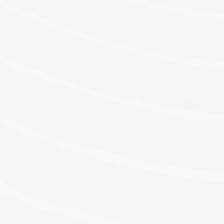
Scopri di più
Come posso richiedere la Carta UTA o
Chi può richiedere la Carta UTA o la 
Come funziona l’app Edenred UTA?
Che cosa prevede la normativa vigente