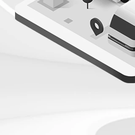
Eventi
Fleet Manager Academy - Milano
2024
Si è conclusa la ventiduesima edizione del
Fleet Manager Academy! Il 14 marzo
2024, siamo…
Scopri di più