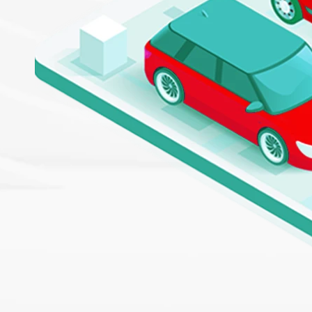
Mobilità aziendale e sostenibilità: il
nostro impegno per il futuro
Siamo orgogliosi di annunciare che il
nostro CEO Aldo Paolo Iacono ha
rappresentato Edenred UTA…
Scopri di più