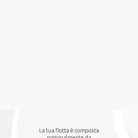
Eventi
15 Mag 2024
Richmond Facility Management
Forum 2024
Quarto o quinto anno di fila? Poco
importa.. Ciò che conta è che anche
quest’anno…
Leggi l'articolo
La tua flotta è composta
principalmente da