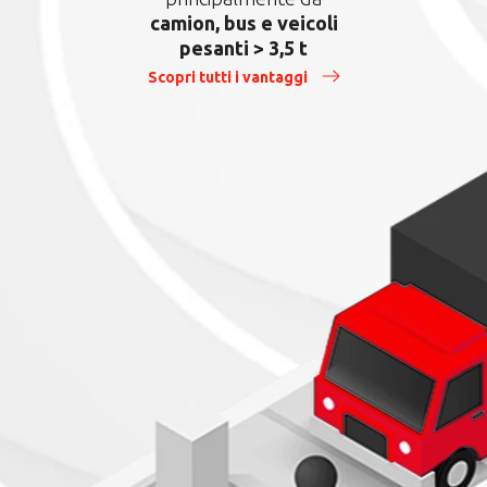
camion, bus e veicoli
pesanti > 3,5 t
Scopri tutti i vantaggi
Eventi
9 Mag 2024
E-Charge 2024
L’evento E-Charge 2024 si è distinto come
un centro d’innovazione nel settore della
mobilità elettrica,…
Leggi l'articolo