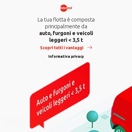
La tua flotta è composta
principalmente da
auto, furgoni e veicoli
leggeri < 3,5 t
Scopri tutti i vantaggi
Informativa privacy