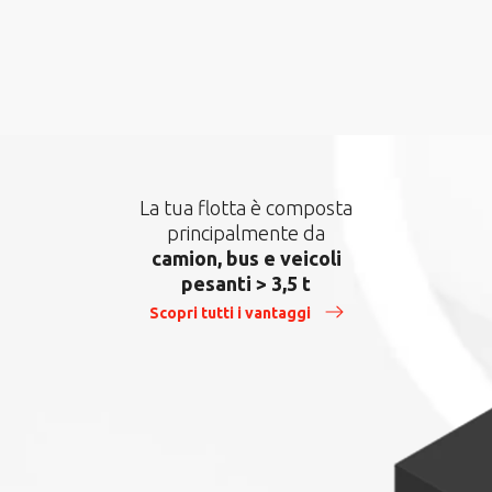
La tua flotta è composta
principalmente da
camion, bus e veicoli
pesanti > 3,5 t
Scopri tutti i vantaggi