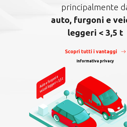
Articoli
principalmente d
Rifornimento
auto, furgoni e vei
conveniente: come fare
leggeri < 3,5 t
Capire come tagliare le spese di
viaggio e carburante è cruciale per
ogni business, si…
Scopri tutti i vantaggi
Informativa privacy
Scopri di più