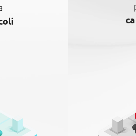
a
ca
coli
?