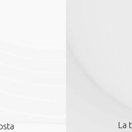
Rete stazioni
App mobile
Sostenibilità
Blog
a
La 
osta