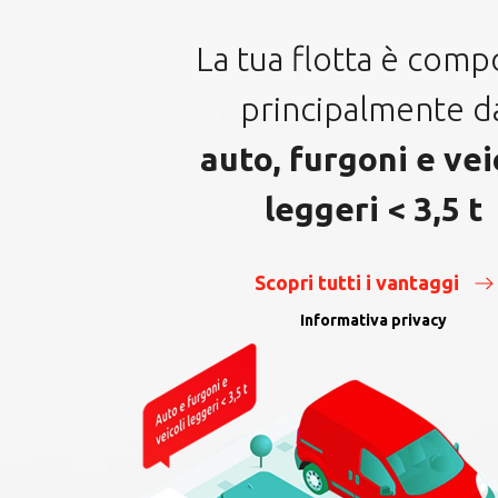
ay
La tua flotta è comp
principalmente d
auto, furgoni e vei
leggeri < 3,5 t
Scopri tutti i vantaggi
Informativa privacy
Esplora il blog