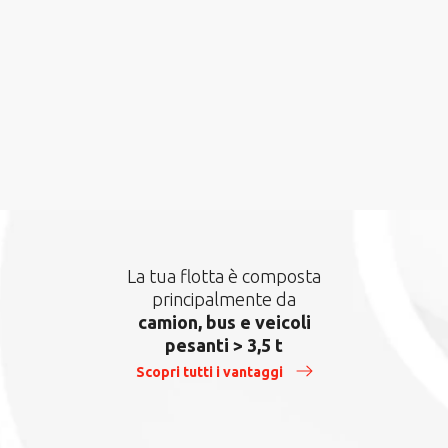
Vedi anche:
Clienti
La tua flotta è composta
principalmente da
camion, bus e veicoli
Customer Experience Day
pesanti > 3,5 t
Scopri tutti i vantaggi
Passion for Customers