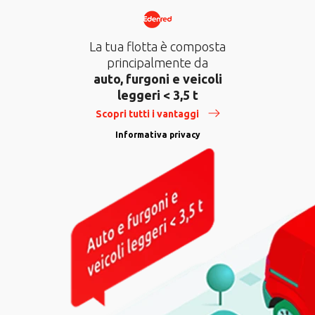
La tua flotta è composta
principalmente da
auto, furgoni e veicoli
leggeri < 3,5 t
Scopri tutti i vantaggi
Informativa privacy