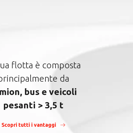
tua flotta è composta
principalmente da
mion, bus e veicoli
pesanti > 3,5 t
Scopri tutti i vantaggi