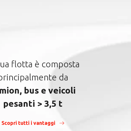
tua flotta è composta
principalmente da
mion, bus e veicoli
pesanti > 3,5 t
Scopri tutti i vantaggi